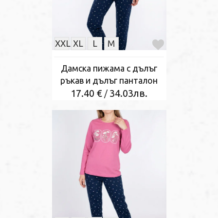
XXL
XL
L
M
Дамска пижама с дълъг
ръкав и дълъг панталон
17.40 €
34.03лв.
/