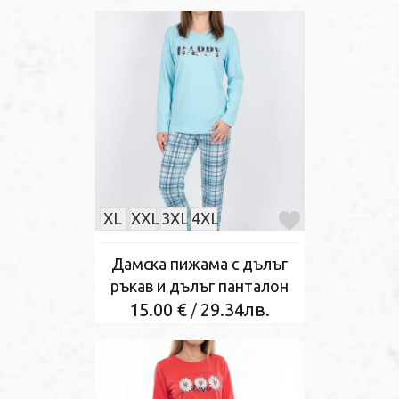
XL
XXL
3XL
4XL
Дамска пижама с дълъг
ръкав и дълъг панталон
15.00 €
29.34лв.
/