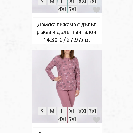
S
M
L
XL
XXL
3XL
4XL
5XL
Дамска пижама с дълъг
ръкав и дълъг панталон
14.30 €
27.97лв.
/
S
M
L
XL
XXL
3XL
4XL
5XL