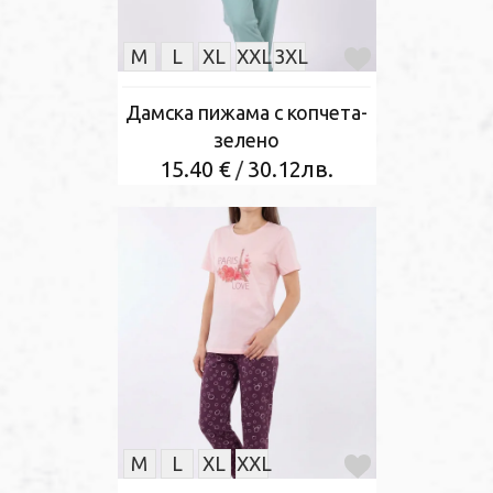
M
L
XL
XXL
3XL
Дамска пижама с копчета-
зелено
15.40 €
30.12лв.
/
M
L
XL
XXL