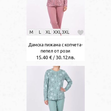
M
L
XL
XXL
3XL
Дамска пижама с копчета-
пепел от рози
15.40 €
30.12лв.
/