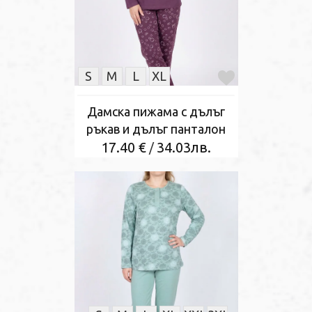
S
M
L
XL
Дамска пижама с дълъг
ръкав и дълъг панталон
17.40 €
34.03лв.
/