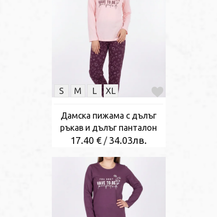
S
M
L
XL
Дамска пижама с дълъг
ръкав и дълъг панталон
17.40 €
34.03лв.
/