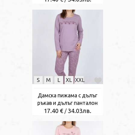
S
M
L
XL
XXL
Дамска пижама с дълъг
ръкав и дълъг панталон
17.40 €
34.03лв.
/