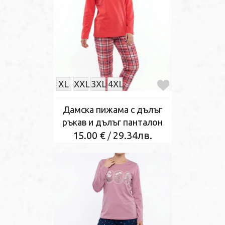
XL
XXL
3XL
4XL
Дамска пижама с дълъг
ръкав и дълъг панталон
15.00 €
29.34лв.
/