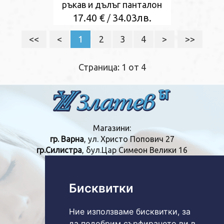
ръкав и дълъг панталон
17.40 €
34.03лв.
/
<<
<
1
2
3
4
>
>>
Страница: 1 от 4
Магазини:
гр. Варна
, ул. Христо Попович 27
гр.Силистра
, бул.Цар Симеон Велики 16
Телефон:
+359
894610487
Бисквитки
+359
899166120
Ние използваме бисквитки, за
E-mail:
да подобрим сърфирането ви в