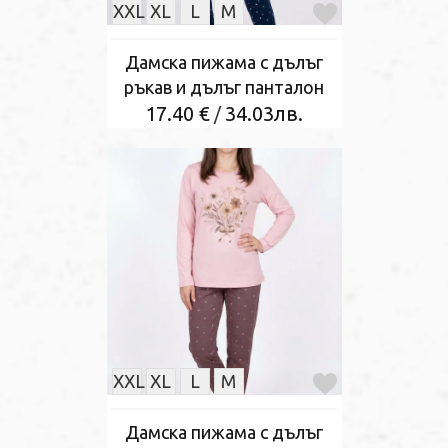
XXL
XL
L
M
Дамска пижама с дълъг
ръкав и дълъг панталон
17.40 €
34.03лв.
/
XXL
XL
L
M
Дамска пижама с дълъг